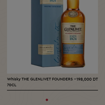
AJOUTER AU PANIER
Whisky THE GLENLIVET FOUNDERS -
198,000 DT
70CL