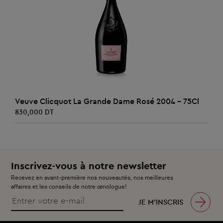
AJOUTER AU PANIER
Veuve Clicquot La Grande Dame Rosé 2004 - 75Cl
830,000 DT
Inscrivez-vous à notre newsletter
Recevez en avant-première nos nouveautés, nos meilleures
affaires et les conseils de notre œnologue!
JE M’INSCRIS