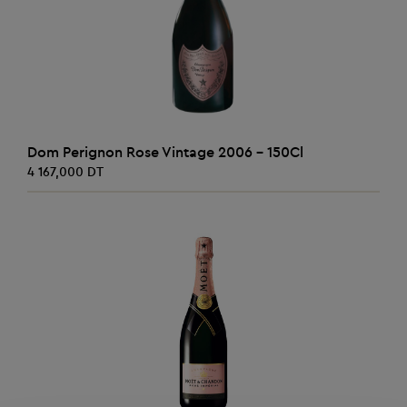
AJOUTER AU PANIER
Dom Perignon Rose Vintage 2006 - 150Cl
4 167,000 DT