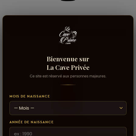
AJOUTER AU PANIER
Moët & Chandon Rosé - 75Cl
411,000 DT
Bienvenue sur
La Cave Privée
Ce site est réservé aux personnes majeures.
MOIS DE NAISSANCE
AJOUTER AU PANIER
ANNÉE DE NAISSANCE
Mumm Cordon Rouge Rosé - 75Cl
365,000 DT