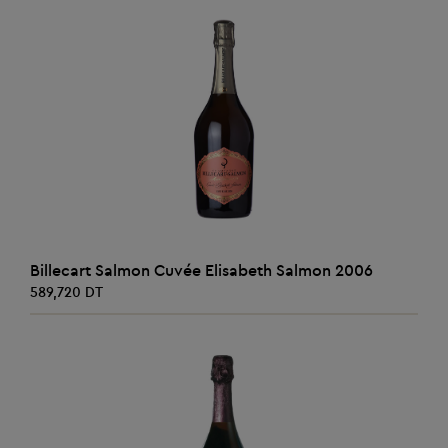
AJOUTER AU PANIER
Billecart Salmon Cuvée Elisabeth Salmon 2006
589,720 DT