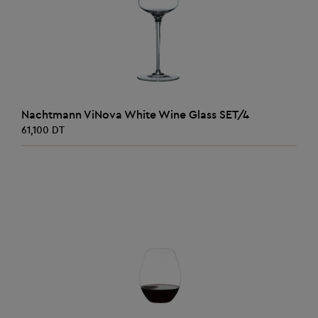
AJOUTER AU PANIER
Nachtmann ViNova White Wine Glass SET/4
61,100 DT