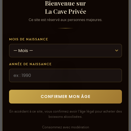
Bienvenue sur
La Cave Privée
Ce site est réservé aux personnes majeures.
AJOUTER AU PANIER
MOIS DE NAISSANCE
GIN GENEROUS AZUR - 70cl
145,000 DT
ANNÉE DE NAISSANCE
CONFIRMER MON ÂGE
En accédant à ce site, vous confirmez avoir l'âge légal pour acheter des
boissons alcoolisées.
Consommez avec modération