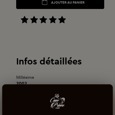
AJOUTER AU PANIER
Infos détaillées
Millésime
2002
Contenance
75cl
Usage/Cépage