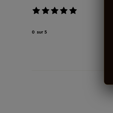
aucun avis
0
sur 5