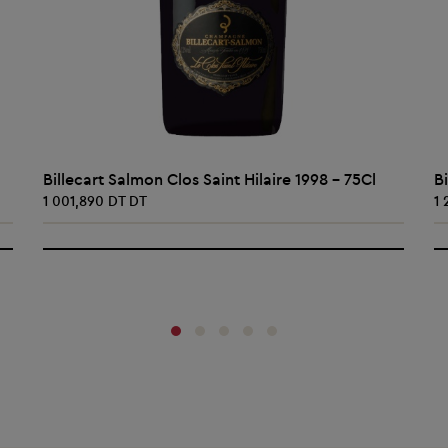
AJOUTER AU PANIER
Billecart Salmon Clos Saint Hilaire 1998 - 75Cl
B
1 001,890 DT DT
1
‹
›