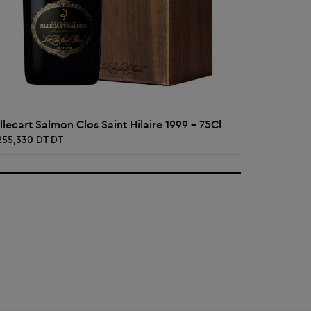
AJOUTER AU PANIER
illecart Salmon Clos Saint Hilaire 1999 - 75Cl
Billecart
 255,330 DT DT
589,720 D