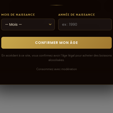
Connectez-vous pour donner votre opinion sur
Co
ce produit ou tout autre produit dans
MOIS DE NAISSANCE
ANNÉE DE NAISSANCE
lacaveprive.com
Les avis que vous soumettez doivent respecter
notre politique de modération.
Voir la politique de modération de la CAVE
CONFIRMER MON ÂGE
En accédant à ce site, vous confirmez avoir l'âge légal pour acheter des boissons
alcoolisées.
Consommez avec modération