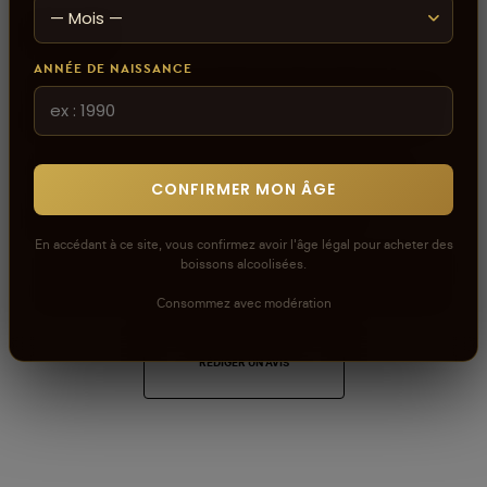
0
sur 5
ANNÉE DE NAISSANCE
Connectez-vous pour donner votre opinion sur ce
produit ou tout autre produit dans lacaveprive.com
Les avis que vous soumettez doivent respecter
CONFIRMER MON ÂGE
notre politique de modération.
Voir la politique de modération de la CAVE
En accédant à ce site, vous confirmez avoir l'âge légal pour acheter des
boissons alcoolisées.
Connectez-vous pour donner votre opinion sur ce
produit ou tout autre produit dans lacaveprive.com
Consommez avec modération
RÉDIGER UN AVIS