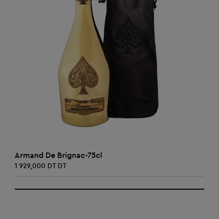
AJOUTER AU PANIER
Armand De Brignac-75cl
1 929,000 DT DT
‹
›