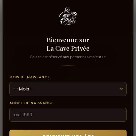
Chardonnay
Bienvenue sur
La Cave Privée
Accords suggérés
Ce site est réservé aux personnes majeures.
fricassee de homard
MOIS DE NAISSANCE
ANNÉE DE NAISSANCE