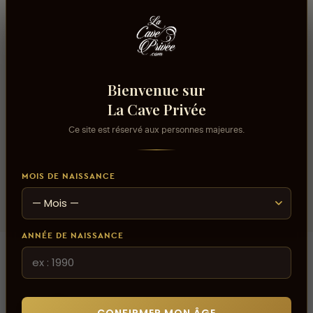
Usage/Cépage
Riesling
Contenance
75cl
Bienvenue sur
La Cave Privée
Domaine
Domaine Weinbach
Ce site est réservé aux personnes majeures.
Volume alcool
14%
MOIS DE NAISSANCE
ANNÉE DE NAISSANCE