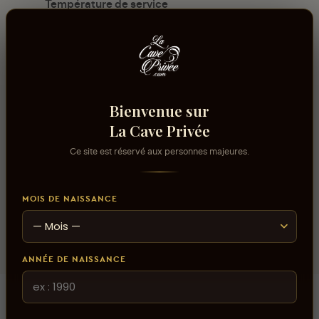
Température de service
10°C - 12°C
Usage/Cépage
Riesling
Contenance
Bienvenue sur
75cl
La Cave Privée
Volume alcool
Ce site est réservé aux personnes majeures.
14%
Domaine
MOIS DE NAISSANCE
Domaine Kientzler
ANNÉE DE NAISSANCE