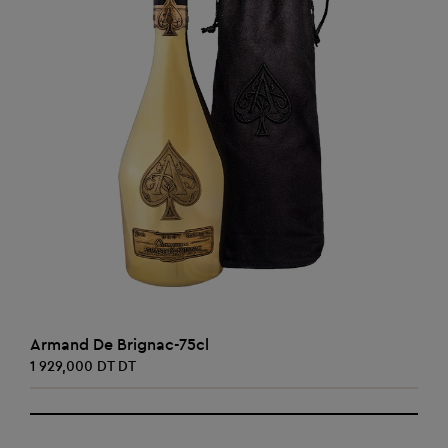
AJOUTER AU PANIER
Armand De Brignac-75cl
1 929,000 DT DT
‹
›