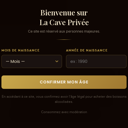
Bienvenue sur
La Cave Privée
Ce site est réservé aux personnes majeures.
MOIS DE NAISSANCE
ANNÉE DE NAISSANCE
Connectez-vous pour donner votre opinion sur
Co
CONFIRMER MON ÂGE
ce produit ou tout autre produit dans
lacaveprive.com
En accédant à ce site, vous confirmez avoir l'âge légal pour acheter des boissons
Les avis que vous soumettez doivent respecter
alcoolisées.
notre politique de modération.
Consommez avec modération
Voir la politique de modération de la CAVE