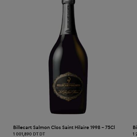
AJOUTER AU PANIER
Billecart Salmon Clos Saint Hilaire 1998 - 75Cl
B
1 001,890 DT DT
1