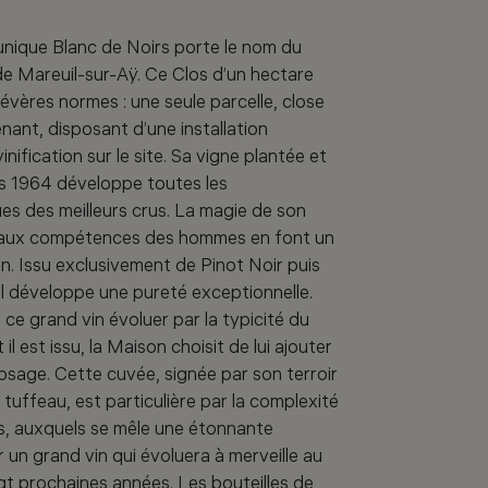
nique Blanc de Noirs porte le nom du
de Mareuil-sur-Aÿ. Ce Clos d’un hectare
évères normes : une seule parcelle, close
enant, disposant d’une installation
nification sur le site. Sa vigne plantée et
s 1964 développe toutes les
ues des meilleurs crus. La magie de son
e aux compétences des hommes en font un
on. Issu exclusivement de Pinot Noir puis
, il développe une pureté exceptionnelle.
r ce grand vin évoluer par la typicité du
l est issu, la Maison choisit de lui ajouter
osage. Cette cuvée, signée par son terroir
 tuffeau, est particulière par la complexité
s, auxquels se mêle une étonnante
 un grand vin qui évoluera à merveille au
gt prochaines années. Les bouteilles de