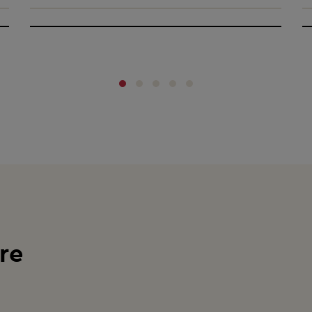
‹
›
re