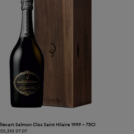
AJOUTER AU PANIER
illecart Salmon Clos Saint Hilaire 1999 - 75Cl
Billecart
 255,330 DT DT
589,720 D