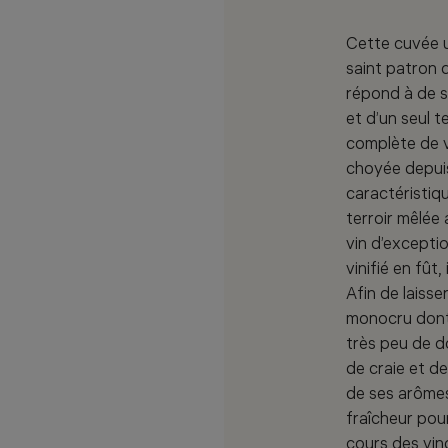
Cette cuvée u
saint patron 
répond à de s
et d’un seul t
complète de vi
choyée depui
caractéristiq
terroir mêlé
vin d’excepti
vinifié en fût
Afin de laisse
monocru dont i
très peu de d
de craie et de
de ses arôme
fraîcheur pour
cours des vin