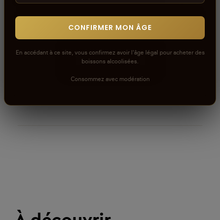
Connectez-vous pour donner votre opinion sur ce
CONFIRMER MON ÂGE
produit ou tout autre produit dans lacaveprive.com
En accédant à ce site, vous confirmez avoir l'âge légal pour acheter des
RÉDIGER UN AVIS
boissons alcoolisées.
Consommez avec modération
À découvrir