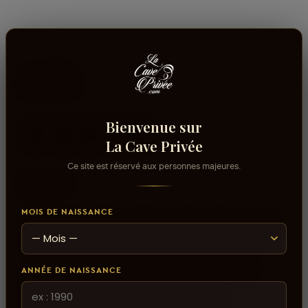
Avis
Bienvenue sur
La Cave Privée
aucun avis
Ce site est réservé aux personnes majeures.
0
sur 5
MOIS DE NAISSANCE
Connectez-vous pour donner votre opinion sur ce
produit ou tout autre produit dans lacaveprive.com
Les avis que vous soumettez doivent respecter
ANNÉE DE NAISSANCE
notre politique de modération.
Voir la politique de modération de la CAVE