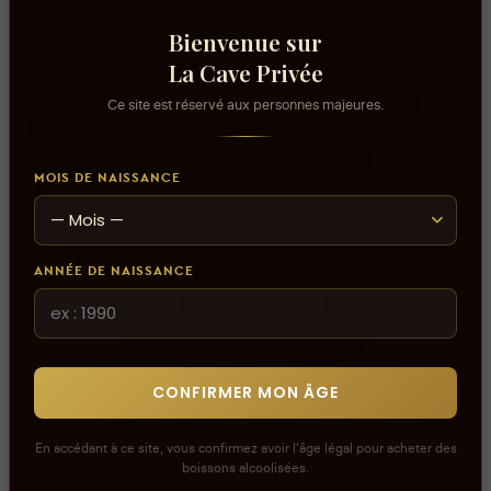
Connectez-vous pour donner votre opinion sur ce
Bienvenue sur
produit ou tout autre produit dans lacaveprive.com
La Cave Privée
Ce site est réservé aux personnes majeures.
Les avis que vous soumettez doivent respecter
notre politique de modération.
Voir la politique de modération de la CAVE
MOIS DE NAISSANCE
Connectez-vous pour donner votre opinion sur ce
produit ou tout autre produit dans lacaveprive.com
ANNÉE DE NAISSANCE
RÉDIGER UN AVIS
CONFIRMER MON ÂGE
En accédant à ce site, vous confirmez avoir l'âge légal pour acheter des
boissons alcoolisées.