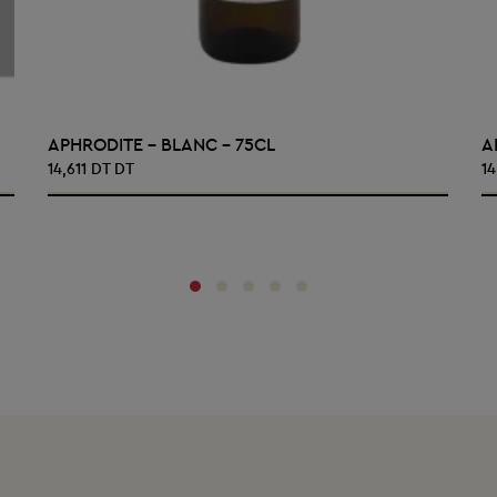
AJOUTER AU PANIER
APHRODITE - BLANC - 75CL
A
14,611 DT DT
14
‹
›