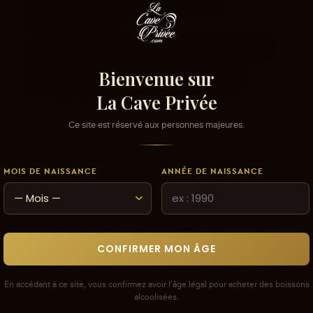
ce produit ou tout autre produit dans
lacaveprive.com
Les avis que vous soumettez doivent respecter
notre politique de modération.
Bienvenue sur
Voir la politique de modération de la CAVE
La Cave Privée
Ce site est réservé aux personnes majeures.
MOIS DE NAISSANCE
ANNÉE DE NAISSANCE
CONFIRMER MON ÂGE
En accédant à ce site, vous confirmez avoir l'âge légal pour acheter des boissons
alcoolisées.