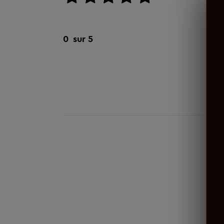
aucun avis
0
sur 5