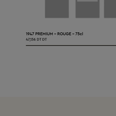
AJOUTER AU PANIER
1947 PREMIUM - ROUGE - 75cl
47,136 DT DT