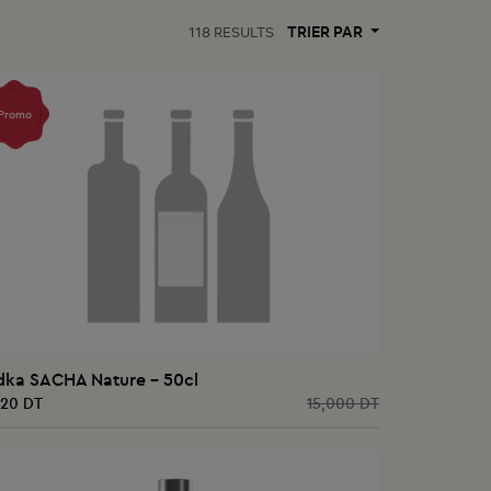
TRIER PAR
118
RESULTS
AJOUTER AU PANIER
Promo
dka SACHA Nature - 50cl
920 DT
15,000 DT