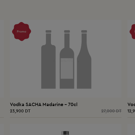
AJOUTER AU PANIER
Promo
Vodka SACHA Madarine - 70cl
Vo
23,900 DT
27,000 DT
12,