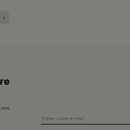
›
re
, nos