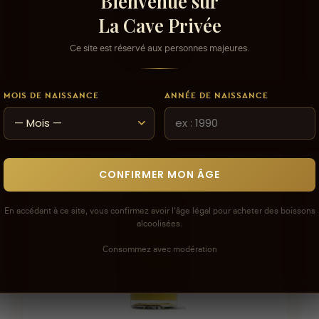
Bienvenue sur
La Cave Privée
Ce site est réservé aux personnes majeures.
AJOUTER AU PANIER
MOIS DE NAISSANCE
ANNÉE DE NAISSANCE
Vodka Absolut -5CL
Vod
8,000 DT
127
CONFIRMER MON ÂGE
En accédant à ce site, vous confirmez avoir l'âge légal pour acheter des boissons
alcoolisées.
Consommez avec modération