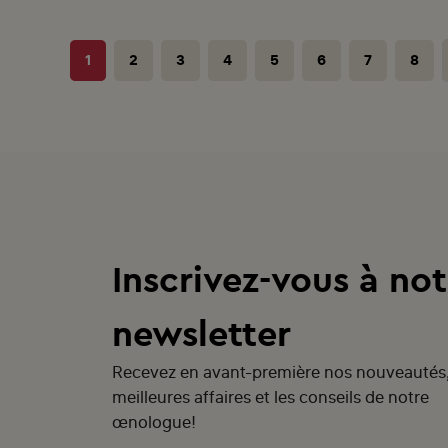
1
2
3
4
5
6
7
8
Inscrivez-vous à not
newsletter
Recevez en avant-première nos nouveautés
meilleures affaires et les conseils de notre
œnologue!