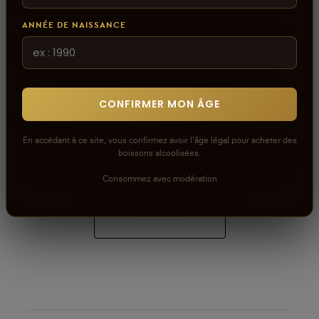
ANNÉE DE NAISSANCE
Connectez-vous pour donner votre opinion sur ce
produit ou tout autre produit dans lacaveprive.com
Les avis que vous soumettez doivent respecter
CONFIRMER MON ÂGE
notre politique de modération.
Voir la politique de modération de la CAVE
En accédant à ce site, vous confirmez avoir l'âge légal pour acheter des
Connectez-vous pour donner votre opinion sur ce
boissons alcoolisées.
produit ou tout autre produit dans lacaveprive.com
Consommez avec modération
RÉDIGER UN AVIS