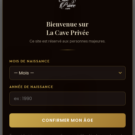
Bienvenue sur
La Cave Privée
Ce site est réservé aux personnes majeures.
AJOUTER AU PANIER
THIBARINE - 75cl
41,340 DT
MOIS DE NAISSANCE
ANNÉE DE NAISSANCE
CONFIRMER MON ÂGE