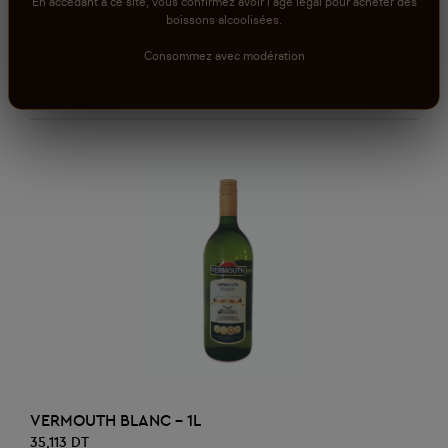
En accédant à ce site, vous confirmez avoir l'âge légal pour acheter des
boissons alcoolisées.
Consommez avec modération
AJOUTER AU PANIER
THIBARINE CARAFE - 75cl
47,240 DT
AJOUTER AU PANIER
VERMOUTH BLANC - 1L
35,113 DT