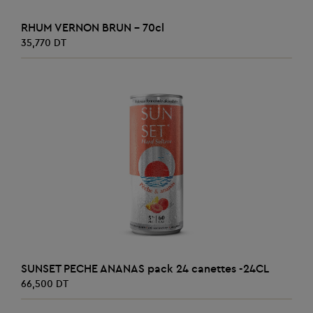
AJOUTER AU PANIER
RHUM VERNON BRUN - 70cl
35,770 DT
AJOUTER AU PANIER
SUNSET PECHE ANANAS pack 24 canettes -24CL
66,500 DT