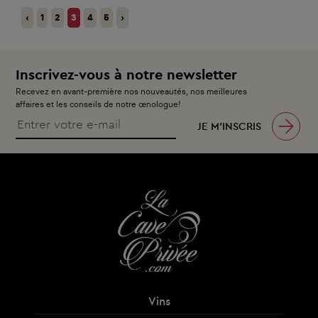
‹
1
2
3
4
5
›
Inscrivez-vous à notre newsletter
Recevez en avant-première nos nouveautés, nos meilleures
affaires et les conseils de notre œnologue!
JE M’INSCRIS
Vins