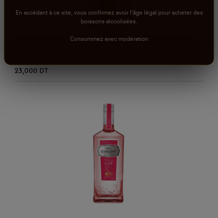
En accédant à ce site, vous confirmez avoir l'âge légal pour acheter des
boissons alcoolisées.
Consommez avec modération
AJOUTER AU PANIER
Gin RADICO CONTESSA PREMIUM EXTRA DRY GIN -
75 cl
23,000 DT