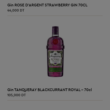
AJOUTER AU PANIER
Gin ROSE D'ARGENT STRAWBERRY GIN 70CL
44,000 DT
AJOUTER AU PANIER
Gin TANQUERAY BLACKCURRANT ROYAL - 70cl
105,000 DT