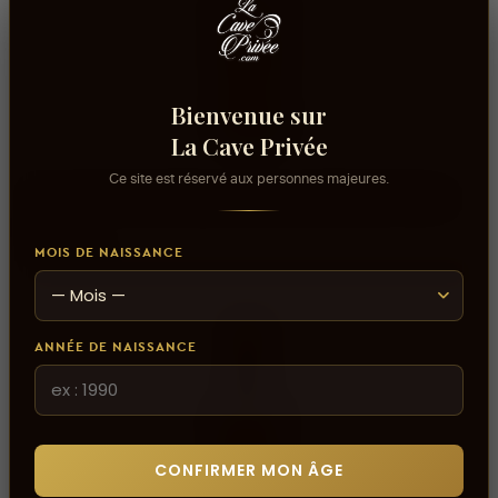
Bienvenue sur
La Cave Privée
Ce site est réservé aux personnes majeures.
AJOUTER AU PANIER
Gin RADICO CONTESSA PREMIUM EXTRA DRY GIN -
18 cl
6,000 DT
MOIS DE NAISSANCE
ANNÉE DE NAISSANCE
CONFIRMER MON ÂGE