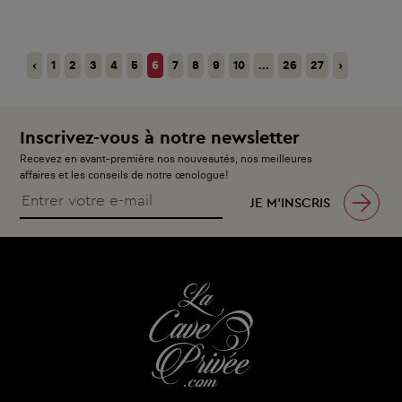
‹
1
2
3
4
5
6
7
8
9
10
...
26
27
›
Inscrivez-vous à notre newsletter
Recevez en avant-première nos nouveautés, nos meilleures
affaires et les conseils de notre œnologue!
JE M’INSCRIS