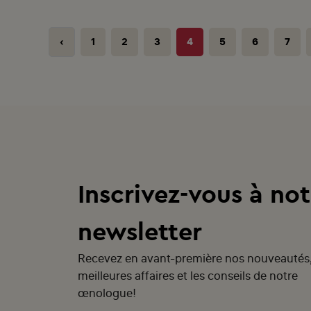
‹
1
2
3
4
5
6
7
Inscrivez-vous à not
newsletter
Recevez en avant-première nos nouveautés
meilleures affaires et les conseils de notre
œnologue!