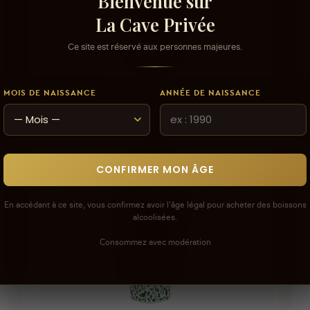
Bienvenue sur
La Cave Privée
Ce site est réservé aux personnes majeures.
AJOUTER AU PANIER
MOIS DE NAISSANCE
ANNÉE DE NAISSANCE
Gin BOUDDHA'S-1L
Gin
22,000 DT
109
CONFIRMER MON ÂGE
En accédant à ce site, vous confirmez avoir l'âge légal pour acheter des boissons
alcoolisées.
Consommez avec modération