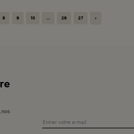
8
9
10
...
26
27
›
re
, nos