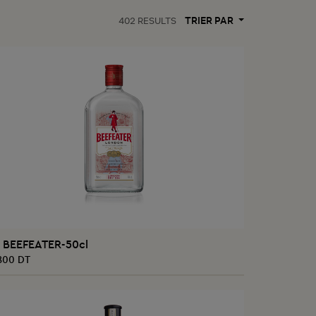
TRIER PAR
402
RESULTS
AJOUTER AU PANIER
n BEEFEATER-50cl
800 DT