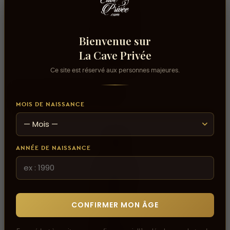
Bienvenue sur
La Cave Privée
Ce site est réservé aux personnes majeures.
AJOUTER AU PANIER
Vodka PURE DIVINE - 35CL
14,000 DT
MOIS DE NAISSANCE
ANNÉE DE NAISSANCE
CONFIRMER MON ÂGE