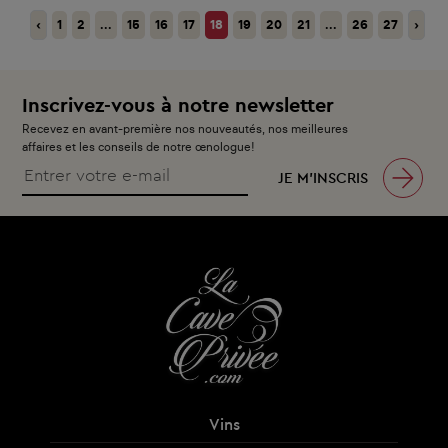
‹
1
2
...
15
16
17
18
19
20
21
...
26
27
›
Inscrivez-vous à notre newsletter
Recevez en avant-première nos nouveautés, nos meilleures
affaires et les conseils de notre œnologue!
JE M’INSCRIS
Vins