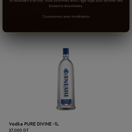
En accédant à ce site, vous confirmez avoir l'âge légal pour acheter des
boissons alcoolisées.
Consommez avec modération
AJOUTER AU PANIER
Vodka PURE DIVINE - 70CL
21,000 DT
AJOUTER AU PANIER
Vodka PURE DIVINE -1L
27,000 DT