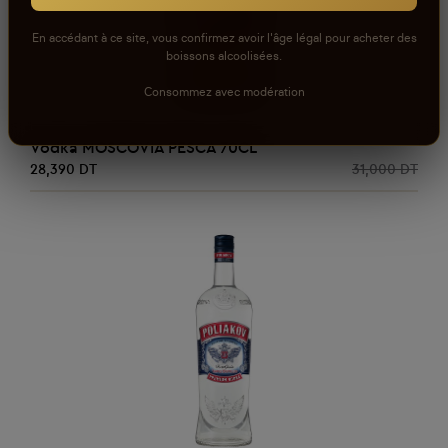
En accédant à ce site, vous confirmez avoir l'âge légal pour acheter des
boissons alcoolisées.
Consommez avec modération
AJOUTER AU PANIER
Vodka MOSCOVIA PESCA 70CL
28,390 DT
31,000 DT
Promo