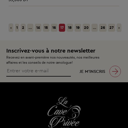
‹
1
2
...
14
15
16
17
18
19
20
...
26
27
›
Inscrivez-vous à notre newsletter
Recevez en avant-première nos nouveautés, nos meilleures
affaires et les conseils de notre œnologue!
JE M’INSCRIS