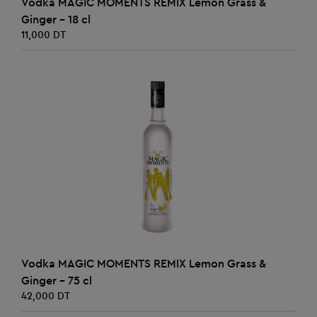
Vodka MAGIC MOMENTS REMIX Lemon Grass &
Ginger - 18 cl
11,000 DT
AJOUTER AU PANIER
Vodka MAGIC MOMENTS REMIX Lemon Grass &
Ginger - 75 cl
42,000 DT