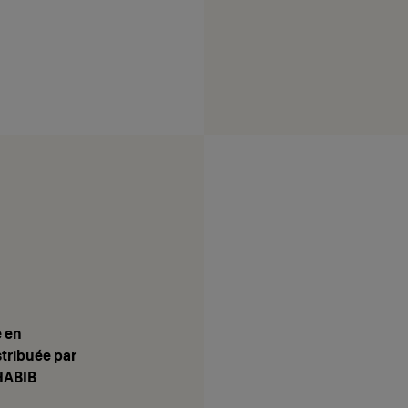
e en
stribuée par
 HABIB