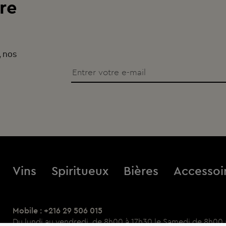
re
, nos
Vins
Spiritueux
Bières
Accessoi
Mobile : +216 29 506 015
Du lundi au vendredi, de 8h00 à 17h30 le Samedi de 8h00 