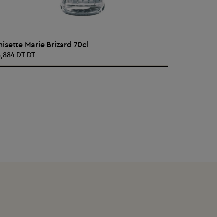
AJOUTER AU PANIER
nisette Marie Brizard 70cl
ANISETTE 
8,884 DT DT
45,928 DT