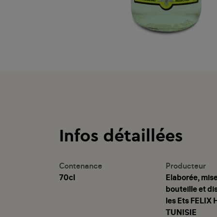
Infos détaillées
Contenance
Producteur
70cl
Elaborée, mis
bouteille et di
les Ets FELIX
TUNISIE