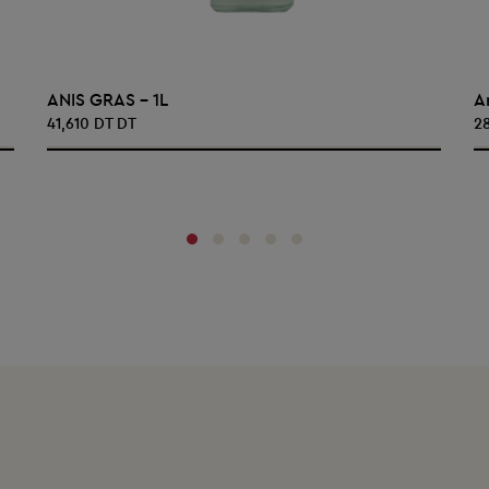
AJOUTER AU PANIER
ANIS GRAS - 1L
A
41,610 DT DT
2
‹
›