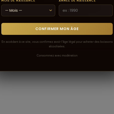
MOIS DE NAISSANCE
ANNÉE DE NAISSANCE
Les avis que vous soumettez doivent respecter
notre politique de modération.
Voir la politique de modération de la CAVE
CONFIRMER MON ÂGE
En accédant à ce site, vous confirmez avoir l'âge légal pour acheter des boissons
alcoolisées.
Consommez avec modération