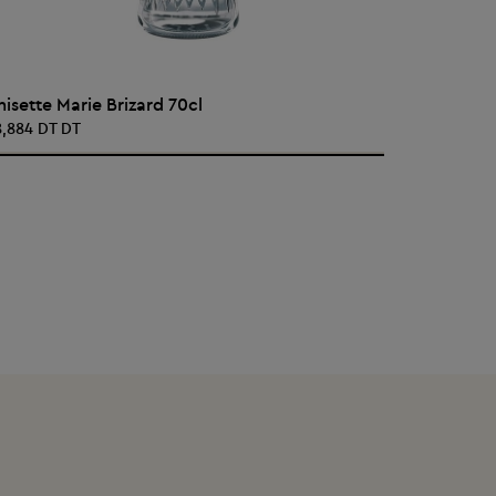
AJOUTER AU PANIER
nisette Marie Brizard 70cl
ANISETTE 
8,884 DT DT
45,928 DT