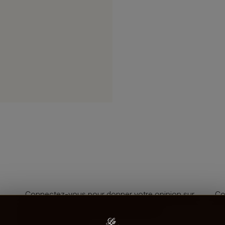
Connectez-vous pour donner votre opinion sur
Co
ce produit ou tout autre produit dans
lacaveprive.com