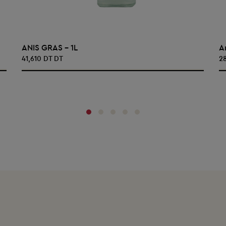
AJOUTER AU PANIER
ANIS GRAS - 1L
A
41,610 DT DT
2
‹
›