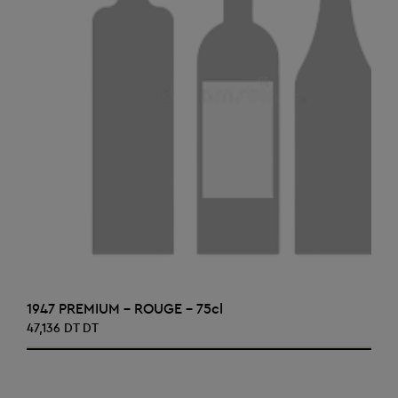
AJOUTER AU PANIER
1947 PREMIUM - ROUGE - 75cl
47,136 DT DT
‹
›