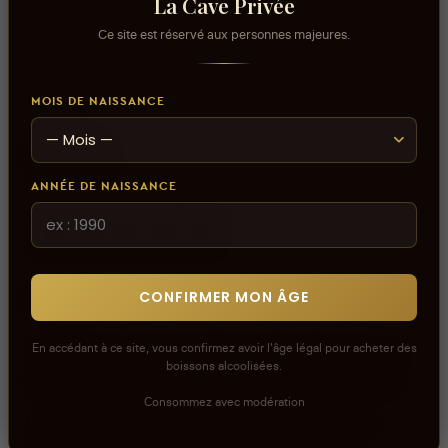
La Cave Privée
Ce site est réservé aux personnes majeures.
MOIS DE NAISSANCE
Avis
ANNÉE DE NAISSANCE
aucun avis
CONFIRMER MON ÂGE
0
sur 5
En accédant à ce site, vous confirmez avoir l'âge légal pour acheter des
Connectez-vous pour donner votre opinion sur ce
boissons alcoolisées.
produit ou tout autre produit dans lacaveprive.com
Consommez avec modération
Les avis que vous soumettez doivent respecter