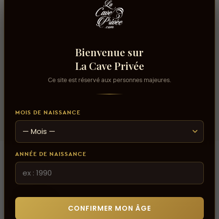
2021
Volume alcool
13%
Bienvenue sur
Usage/Cépage
La Cave Privée
Grenache, Cinsault, Syrah
Ce site est réservé aux personnes majeures.
Température de service
11°C - 12°C
MOIS DE NAISSANCE
ANNÉE DE NAISSANCE
Avis
CONFIRMER MON ÂGE