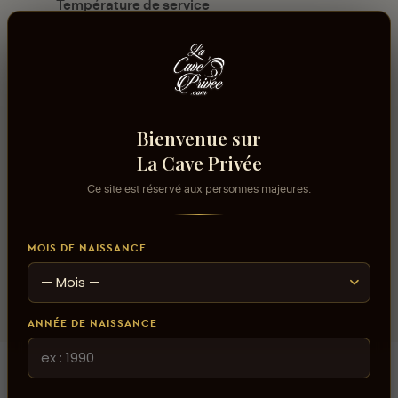
Température de service
10°C - 12°C
Usage/Cépage
Riesling
Contenance
Bienvenue sur
75cl
La Cave Privée
Volume alcool
Ce site est réservé aux personnes majeures.
14%
Domaine
MOIS DE NAISSANCE
Domaine Kientzler
ANNÉE DE NAISSANCE