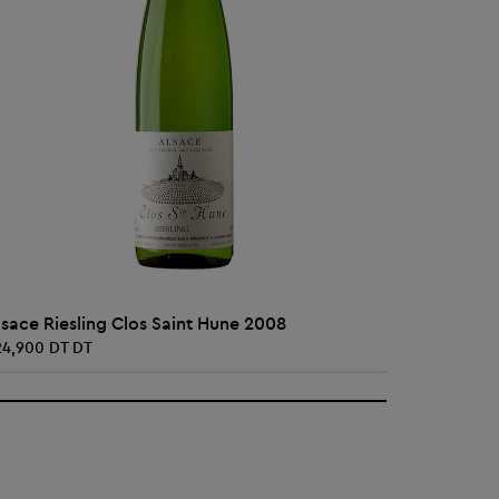
AJOUTER AU PANIER
lsace Riesling Clos Saint Hune 2008
Alsace Ri
24,900 DT DT
239,000 D