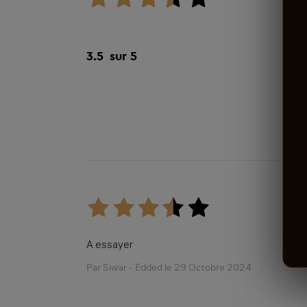
1 avis
3.5
sur 5
A essayer
Par Siwar - Edded le 29 Octobre 2024