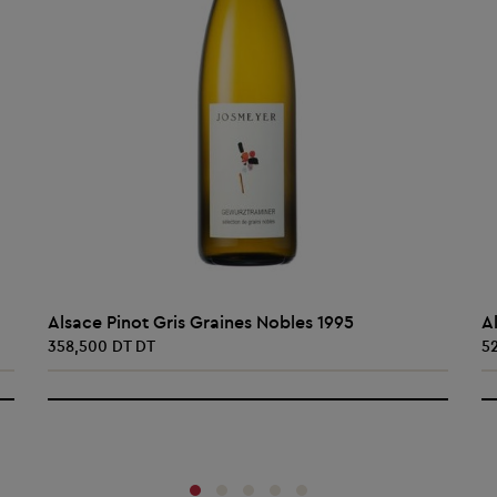
AJOUTER AU PANIER
Alsace Pinot Gris Graines Nobles 1995
A
358,500 DT DT
5
‹
›