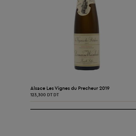
AJOUTER AU PANIER
Alsace Les Vignes du Precheur 2019
123,300 DT DT