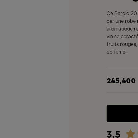
Ce Barolo 201
par une robe 
aromatique re
vin se caract
fruits rouges
de fumé.
245,400
3.5