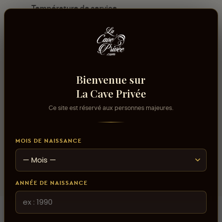
Température de service
11°C - 12°C
Usage/Cépage
Pinot Gris
Contenance
Bienvenue sur
75cl
La Cave Privée
Ce site est réservé aux personnes majeures.
Volume alcool
14%
MOIS DE NAISSANCE
Domaine
Domaine Bott-Geyl
ANNÉE DE NAISSANCE