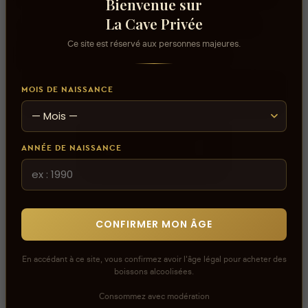
Bienvenue sur
La Cave Privée
Les avis que vous soumettez doivent respecter
notre politique de modération.
Ce site est réservé aux personnes majeures.
Voir la politique de modération de la CAVE
Connectez-vous pour donner votre opinion sur ce
MOIS DE NAISSANCE
produit ou tout autre produit dans lacaveprive.com
ANNÉE DE NAISSANCE
RÉDIGER UN AVIS
CONFIRMER MON ÂGE
En accédant à ce site, vous confirmez avoir l'âge légal pour acheter des
boissons alcoolisées.
Consommez avec modération