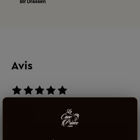
Bir Drassen
Avis
aucun avis
0
sur 5
Connectez-vous pour donner votre opinion sur ce
produit ou tout autre produit dans lacaveprive.com