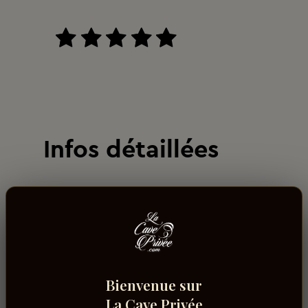
Infos détaillées
Contenance
1L
Volume alcool
15%
Bienvenue sur
La Cave Privée