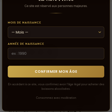
Ce site est réservé aux personnes majeures.
MOIS DE NAISSANCE
Avis
ANNÉE DE NAISSANCE
aucun avis
0
sur 5
CONFIRMER MON ÂGE
Connectez-vous pour donner votre opinion sur ce
En accédant à ce site, vous confirmez avoir l'âge légal pour acheter des
boissons alcoolisées.
produit ou tout autre produit dans lacaveprive.com
Consommez avec modération
Les avis que vous soumettez doivent respecter
notre politique de modération.