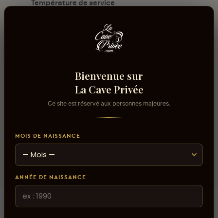
Température de service
10°C - 12°C
Usage/Cépage
Riesling
Contenance
Bienvenue sur
75cl
La Cave Privée
Volume alcool
Ce site est réservé aux personnes majeures.
14%
Domaine
MOIS DE NAISSANCE
Domaine Kientzler
ANNÉE DE NAISSANCE