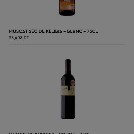
AJOUTER AU PANIER
MUSCAT SEC DE KELIBIA - BLANC - 75CL
25,408 DT
AJOUTER AU PANIER