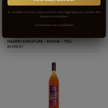
En accédant à ce site, vous confirmez avoir l'âge légal pour acheter des
boissons alcoolisées.
Consommez avec modération
AJOUTER AU PANIER
MAGON SIGNATURE - ROUGE - 75CL
26,598 DT