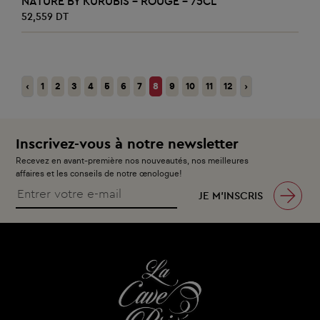
NATURE BY KURUBIS - ROUGE - 75CL
52,559 DT
‹
1
2
3
4
5
6
7
8
9
10
11
12
›
Inscrivez-vous à notre newsletter
Recevez en avant-première nos nouveautés, nos meilleures
affaires et les conseils de notre œnologue!
JE M’INSCRIS