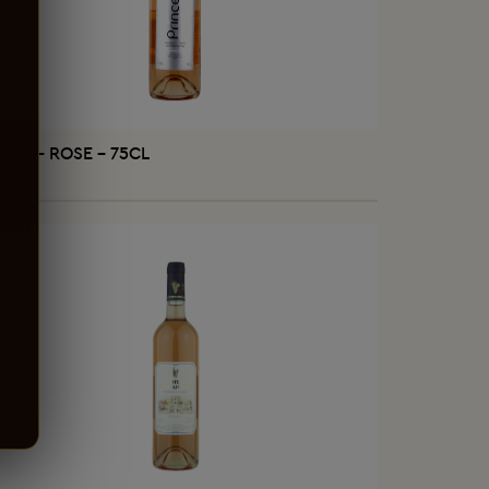
AJOUTER AU PANIER
NCE - ROSE - 75CL
376 DT