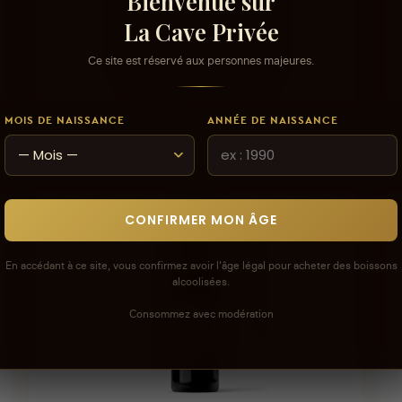
Bienvenue sur
La Cave Privée
Ce site est réservé aux personnes majeures.
AJOUTER AU PANIER
MOIS DE NAISSANCE
ANNÉE DE NAISSANCE
PRESTIGE 75cl - ROSE
PRI
17,179 DT
15,
CONFIRMER MON ÂGE
En accédant à ce site, vous confirmez avoir l'âge légal pour acheter des boissons
alcoolisées.
Consommez avec modération