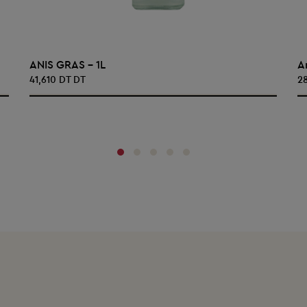
AJOUTER AU PANIER
ANIS GRAS - 1L
A
41,610 DT DT
2
‹
›