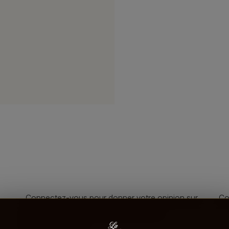
Connectez-vous pour donner votre opinion sur
Co
ce produit ou tout autre produit dans
lacaveprive.com