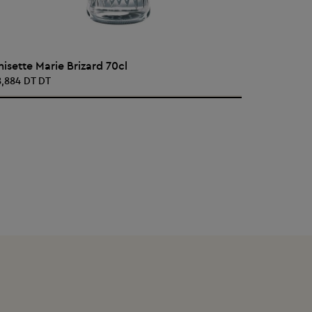
AJOUTER AU PANIER
nisette Marie Brizard 70cl
ANISETTE 
8,884 DT DT
45,928 DT