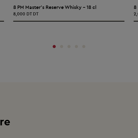
AJOUTER AU PANIER
8 PM Master's Reserve Whisky - 18 cl
8
8,000 DT DT
2
‹
›
re