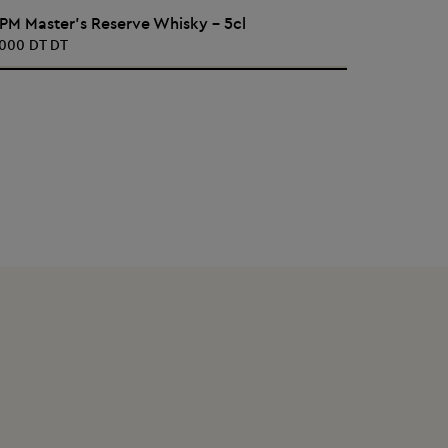
AJOUTER AU PANIER
 PM Master's Reserve Whisky - 5cl
8 PM Mast
,000 DT DT
31,000 DT