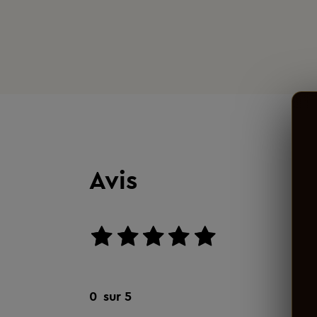
Avis
aucun avis
0
sur 5