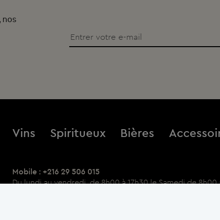
, nos
Vins
Spiritueux
Bières
Accessoi
Mobile : +216 29 506 015
Du lundi au vendredi, de 8h00 à 17h30 le Samedi de 8h00 
Point Relais : Galerie Marchande Mg Maxi La Marsa
Horaires : Du lundi au jeudi : 11h à 20h
Samedi et Dimanche : 11h00 à 20h