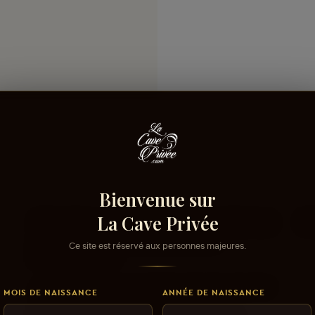
Bienvenue sur
La Cave Privée
Connectez-vous pour donner votre opinion sur
Co
ce produit ou tout autre produit dans
Ce site est réservé aux personnes majeures.
lacaveprive.com
Les avis que vous soumettez doivent respecter
MOIS DE NAISSANCE
ANNÉE DE NAISSANCE
notre politique de modération.