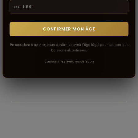
Les avis que vous soumettez doivent respecter
notre politique de modération.
Voir la politique de modération de la CAVE
CONFIRMER MON ÂGE
Connectez-vous pour donner votre opinion sur ce
produit ou tout autre produit dans lacaveprive.com
En accédant à ce site, vous confirmez avoir l'âge légal pour acheter des
boissons alcoolisées.
RÉDIGER UN AVIS
Consommez avec modération