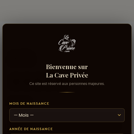
Avis
Bienvenue sur
La Cave Privée
Ce site est réservé aux personnes majeures.
aucun avis
0
sur 5
MOIS DE NAISSANCE
Connectez-vous pour donner votre opinion sur ce
produit ou tout autre produit dans lacaveprive.com
ANNÉE DE NAISSANCE