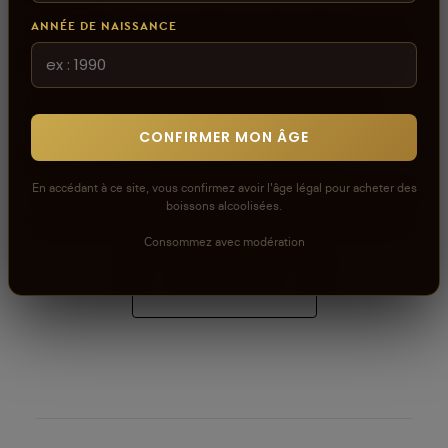
ANNÉE DE NAISSANCE
Connectez-vous pour donner votre opinion sur ce
produit ou tout autre produit dans lacaveprive.com
Les avis que vous soumettez doivent respecter
notre politique de modération.
CONFIRMER MON ÂGE
Voir la politique de modération de la CAVE
En accédant à ce site, vous confirmez avoir l'âge légal pour acheter des
Connectez-vous pour donner votre opinion sur ce
boissons alcoolisées.
produit ou tout autre produit dans lacaveprive.com
Consommez avec modération
RÉDIGER UN AVIS