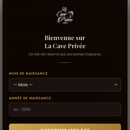
Avis
aucun avis
Bienvenue sur
La Cave Privée
0
sur 5
Ce site est réservé aux personnes majeures.
Connectez-vous pour donner votre opinion sur ce
produit ou tout autre produit dans lacaveprive.com
MOIS DE NAISSANCE
Les avis que vous soumettez doivent respecter
notre politique de modération.
Voir la politique de modération de la CAVE
ANNÉE DE NAISSANCE
Connectez-vous pour donner votre opinion sur ce
produit ou tout autre produit dans lacaveprive.com