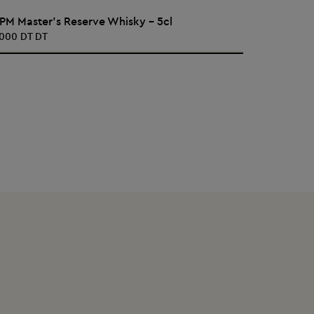
AJOUTER AU PANIER
 PM Master's Reserve Whisky - 5cl
8 PM Mast
,000 DT DT
31,000 DT