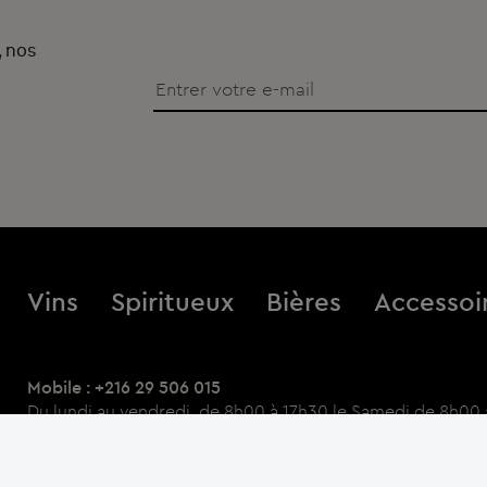
, nos
Vins
Spiritueux
Bières
Accessoi
Mobile : +216 29 506 015
Du lundi au vendredi, de 8h00 à 17h30 le Samedi de 8h00 
Point Relais : Galerie Marchande Mg Maxi La Marsa
Horaires : Du lundi au jeudi : 11h à 20h
Samedi et Dimanche : 11h00 à 20h