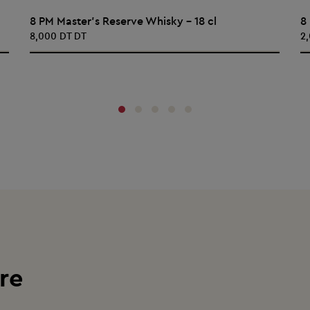
AJOUTER AU PANIER
8 PM Master's Reserve Whisky - 18 cl
8
8,000 DT DT
2
‹
›
re