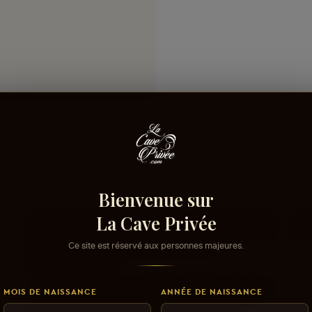
Bienvenue sur
La Cave Privée
Connectez-vous pour donner votre opinion sur
Co
ce produit ou tout autre produit dans
Ce site est réservé aux personnes majeures.
lacaveprive.com
Les avis que vous soumettez doivent respecter
MOIS DE NAISSANCE
ANNÉE DE NAISSANCE
notre politique de modération.