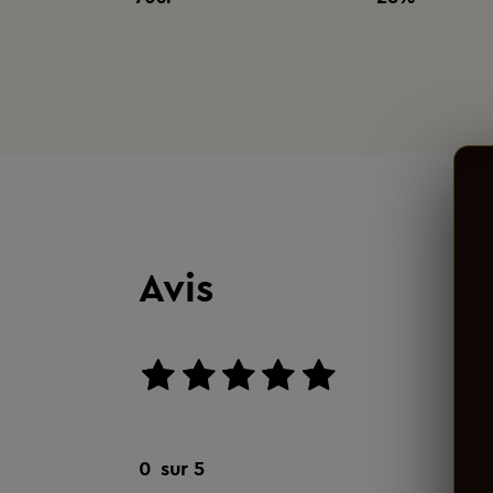
Avis
aucun avis
0
sur 5