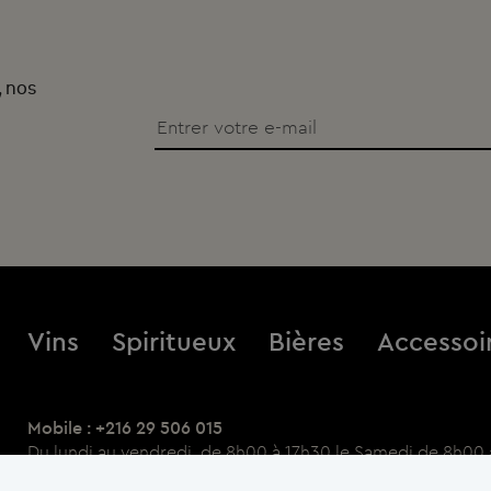
, nos
Vins
Spiritueux
Bières
Accessoi
Mobile : +216 29 506 015
Du lundi au vendredi, de 8h00 à 17h30 le Samedi de 8h00 
Point Relais : Galerie Marchande Mg Maxi La Marsa