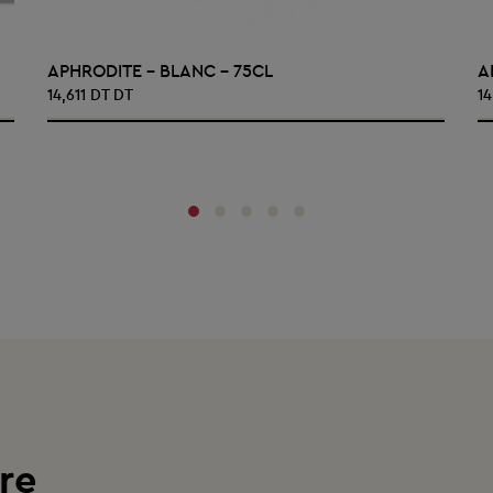
AJOUTER AU PANIER
APHRODITE - BLANC - 75CL
A
14,611 DT DT
14
‹
›
re