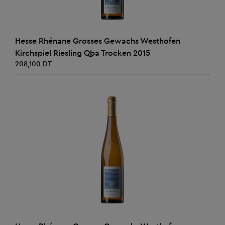
AJOUTER AU PANIER
Hesse Rhénane Grosses Gewachs Westhofen
Kirchspiel Riesling Qba Trocken 2015
208,100 DT
AJOUTER AU PANIER