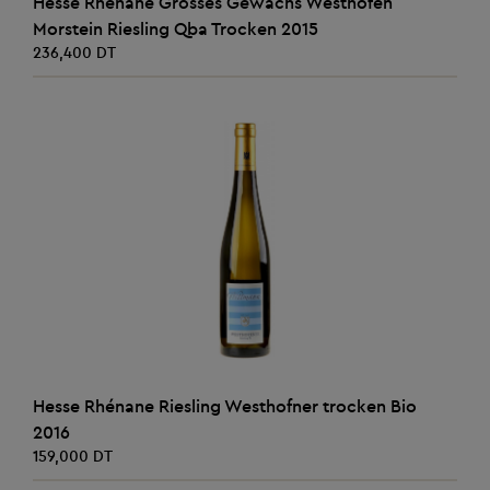
Hesse Rhénane Grosses Gewachs Westhofen
Morstein Riesling Qba Trocken 2015
236,400 DT
AJOUTER AU PANIER
Hesse Rhénane Riesling Westhofner trocken Bio
2016
159,000 DT