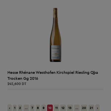
AJOUTER AU PANIER
Hesse Rhénane Westhofen Kirchspiel Riesling Qba
Trocken Gg 2016
245,600 DT
‹
1
2
...
7
8
9
10
11
12
13
...
20
21
›