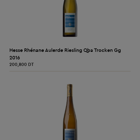
AJOUTER AU PANIER
Hesse Rhénane Aulerde Riesling Qba Trocken Gg
2016
200,800 DT